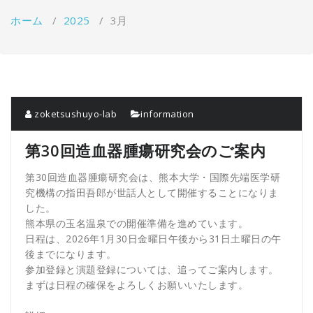
を
ホーム
/
2025
/
3月
切
り
替
え
zoketsushuyo-lab
information
第30回造血器腫瘍研究会のご案内
第30回造血器腫瘍研究会は、熊本大学・国際先端医学研
究機構の指田吾郎が世話人として開催することになりま
した。
熊本県の玉名温泉での開催準備を進めています。
日程は、2026年1月30日金曜日午後から31日土曜日の午
後までになります。
参加登録と演題登録については、追ってご案内します。
まずは日程の確保をよろしくお願いいたします。