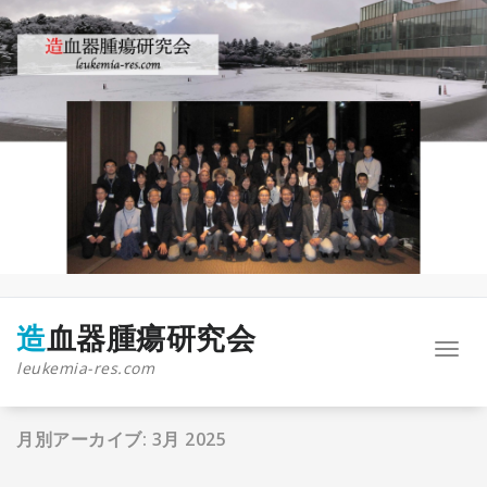
コ
ン
テ
ン
ツ
へ
ス
キ
ッ
プ
造血器腫瘍研究会
ナ
leukemia-res.com
ビ
ゲ
ー
月別アーカイブ: 3月 2025
シ
ョ
ン